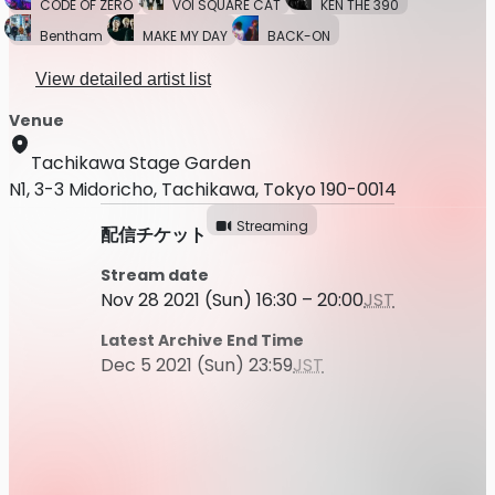
CODE OF ZERO
VOI SQUARE CAT
KEN THE 390
Bentham
MAKE MY DAY
BACK-ON
View detailed artist list
Venue
Tachikawa Stage Garden
N1, 3-3 Midoricho, Tachikawa, Tokyo 190-0014
Streaming
配信チケット
Stream date
Nov 28 2021 (Sun) 16:30 – 20:00
JST
Latest Archive End Time
Dec 5 2021 (Sun) 23:59
JST