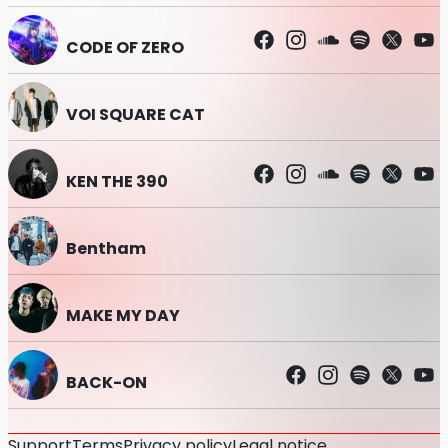
■ご来場される皆様へ ご協力をお願いいたします
CODE OF ZERO
新型コロナウイルス感染の影響が懸念されることから、
行政の対策方針ルールに基づいた感染予防対策を行い、会場
施設の立川ステージガーデン様と協力しながら、安全なイベ
VOI SQUARE CAT
ント開催を目指し当イベントでは様々な対策を行っておりま
す。
KEN THE 390
令和3年10月31日から開始する東京都の基本的対策徹底期間
におけるイベントの開催制限等の基準に基づき開催いたしま
すが、ご来場いただけます皆様の新型コロナウイルス拡散防
止対策へのご協力が不可欠です。
Bentham
SAMURAI SONICでは皆様に少しでも一緒に盛り上がれる企
画をお届けしたいと考え、ささやかではありますが、スティ
MAKE MY DAY
ックバルーンやオリジナルグッズのタオル・Tシャツなども
ご用意いたしました。
スティックバルーンについては、SAMURAI SONIC公式LINE
BACK-ON
のお友達登録をして下さった方に先着で無料プレゼントの企
画を実施いたします。(予告なしに内容が変更になる可能性
がございます。)
Support
Terms
Privacy policy
Legal notice