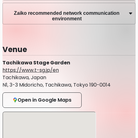
力強く生きていこうというメッセージを込めています。
Zaiko recommended network communication
光、音、香り、映像…5感を通して世界観を作り出す演出、
environment
アーティストの枠を超え全身全霊で応援する文化、
地域・企業・社会も共に助け合い成長し拡張するムーブメン
トを起こし、
日本の音楽ライブエンターテインメントの力で
Venue
国内だけでなく世界中にサムライ魂の如く力強く響くステー
ジを届けます。
Tachikawa Stage Garden
--------------------
https://www.t-sg.jp/en
SAMURAI SONICではSDGs「世界を変えるための17の目
Tachikawa, Japan
標」に賛同し、持続可能な開発目標に貢献いたします。
N1, 3-3 Midoricho, Tachikawa, Tokyo 190-0014
--------------------
Open in Google Maps
■「SAMURAI SONIC vol.1」開催概要
＜開催日＞ 2021年11月28日(日)
＜時 間＞ 15:30 開場、16:30 開演、20:45 終演予定
＜会 場＞ 立川ステージガーデン（東京都立川市緑町3-3
N1）