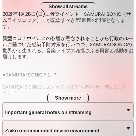
Show all streams
2021年11月28日(日)に音楽イベント「SAMURAI SONIC（サ
ムライソニック）」が記念すべき第1回目の開催となりま
す。
新型コロナウイルスの影響が懸念されることから行政のルー
ルに基づいた感染予防対策を行いつつ、SAMURAI SONICの
世界から生まれる、音楽ライブの魂揺さぶる興奮と感動をお
届けします。
■SAMURAI SONICとは？
SAMURAI SONICのコンセプトは“打ち鳴らせ、魂動(こど
う)。”
Show more
「魂動(こどう)」とは、
私たち一人一人の心の奥底に眠っている「チカラの源＝魂」
Important general notes on streaming
が
生み出す力強い鼓動を表現した言葉です。
どんな世の中になろうとも、自分自身の魂動を聞き、
Zaiko recommended device environment
迷ったり立ち止まったりしながらも前を向いて