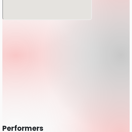
＜定 員＞ 1,000人程度（整理番号順に整列予定）
＜価 格＞
◎来場チケット
VIP席：20,000円（1階席中央 前方1〜2列）
S席：14,500円（1階席 前方）
A席：13,000円（1階席 後方）
B席：11,000円（2階席）
先行販売期間：10月15日(金)17:00〜10月31日(日)23:00
一般販売期間：11月1日(月)12:00〜11月28日(日)17:30
◎ライブ配信チケット
チケット価格：2,000円
販売期間：10月15日(金)17:00〜12月5日(日)18:00
アーカイブ配信期間：ライブ配信終了後〜12月5日
(日)23:59
＜出演者＞ CODE OF ZERO (Opening Act)、VOI
SQUARE CAT、KEN THE 390、Bentham、MAKE MY
DAY、BACK-ON
＜公式HP＞ https://www.samuraisonic.com/
＜主 催＞ SAMURAI SONIC実行委員会
Performers